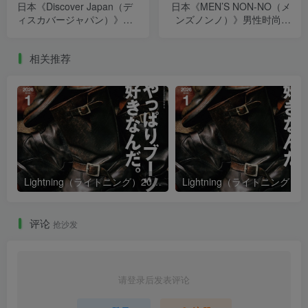
日本《Discover Japan（デ
日本《MEN’S NON-NO（メ
ィスカバージャパン）》日
ンズノンノ）》男性时尚杂
本旅行美食杂志 PDF电子版
志 PDF电子版【2025年·全
【2025年·全年订阅】
年订阅】
相关推荐
Lightning（ライトニング）2026年1月号
评论
抢沙发
请登录后发表评论