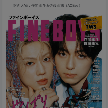
封面人物：作間龍斗＆佐藤龍我（ACEes）