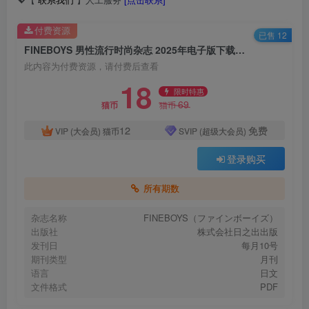
付费资源
已售 12
FINEBOYS 男性流行时尚杂志 2025年电子版下载（更新中）
此内容为付费资源，请付费后查看
18
限时特惠
69
猫币
猫币
12
免费
VIP (大会员)
猫币
SVIP (超级大会员)
登录购买
所有期数
杂志名称
FINEBOYS（ファインボーイズ）
出版社
株式会社日之出出版
发刊日
每月10号
期刊类型
月刊
语言
日文
文件格式
PDF