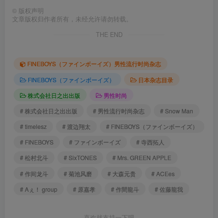
©
版权声明
文章版权归作者所有，未经允许请勿转载。
THE END
FINEBOYS（ファインボーイズ）男性流行时尚杂志
FINEBOYS（ファインボーイズ）
日本杂志目录
株式会社日之出出版
男性时尚
# 株式会社日之出出版
# 男性流行时尚杂志
# Snow Man
# timelesz
# 渡边翔太
# FINEBOYS（ファインボーイズ）
# FINEBOYS
# ファインボーイズ
# 寺西拓人
# 松村北斗
# SixTONES
# Mrs. GREEN APPLE
# 作间龙斗
# 菊池风磨
# 大森元贵
# ACEes
# Aぇ！ group
# 原嘉孝
# 作間龍斗
# 佐藤龍我
喜欢就支持一下吧