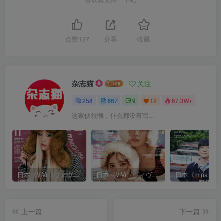
点赞
127
分享
收藏
杂志猫
关注
258
667
9
12
67.3W+
这家伙很懒，什么都没有写...
日本《ViVi（ヴィヴィ）》女性流行时尚杂志 PDF电子版【2025年·全年订阅】
日本《ViVi（ヴィヴィ）》女性流行时尚杂志 PDF电子版【2024年·全年订阅】
上一篇
下一篇