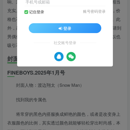
响、发型、保养、电影…等等话题，都包括其中，内容相当
手机号或邮箱
充实。而里面所介绍的商品，不但具备了一定的设计感，价
账号密码登录
记住登录
格也不会难以亲近，很适合流行时尚的入门者作为参考。此
外，虽然FINE BOYS是以讨论男性时尚为主，但由于常请到
登录
男偶像担任封面人物，并且也为他们企划封面特集，所以也
社交账号登录
吸引不少女性购买哦。
封面故事
FINEBOYS.2025年1月号
封面人物：渡边翔太（Snow Man）
找到我的专属色
将常穿的黑色内搭服换成鲜艳的颜色，或者是改变身上
衣服颜色的比例，其实透过颜色就能够轻松穿出时尚感，本