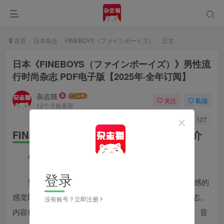
首页
日本杂志
FINEBOYS（ファインボーイズ）
正文
日本《FINEBOYS（ファインボーイズ）》男性流
行时尚杂志 PDF电子版【2025年·全年订阅】
杂志猫
关注
私信
12个月前更新
0
920
127
FINEBOYS（ファインボーイズ）内容简介
年轻男性的时尚入门参考
登录
男性时尚杂志FINE BOYS，服装风格以简单又有质感的
感觉取胜，是影响许多年轻男性穿着打扮的实用性流行志。
没有账号？立即注册
内容也不单只有服饰而已，生活小物、车、电脑、运动、音