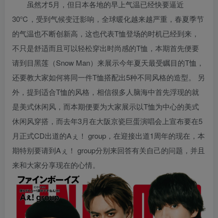
虽然才5月，但日本各地的早上气温已经快要逼近
30℃，受到气候变迁影响，全球暖化越来越严重，春夏季节
的气温也不断创新高，这也代表T恤登场的时机已经到来，
不只是舒适而且可以轻松穿出时尚感的T恤，本期首先便要
请到目黑莲（Snow Man）来展示今年夏天最受瞩目的T恤，
还要教大家如何将同一件T恤搭配出5种不同风格的造型。 另
外，提到适合T恤的风格，相信很多人脑海中首先浮现的就
是美式休闲风，而本期便要为大家展示以T恤为中心的美式
休闲风穿搭，而去年3月在大阪京瓷巨蛋演唱会上宣布要在5
月正式CD出道的Aぇ！ group，在迎接出道1周年的现在，本
期特别要请到Aぇ！ group分别来回答有关自己的问题，并且
来和大家分享现在的心情。