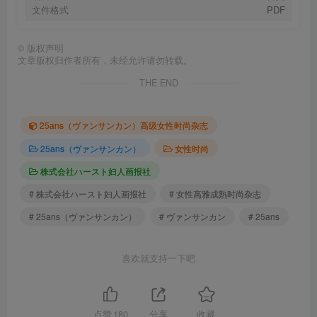
文件格式
PDF
©
版权声明
文章版权归作者所有，未经允许请勿转载。
THE END
25ans（ヴァンサンカン）高级女性时尚杂志
25ans（ヴァンサンカン）
女性时尚
株式会社ハースト妇人画报社
# 株式会社ハースト妇人画报社
# 女性高雅成熟时尚杂志
# 25ans（ヴァンサンカン）
# ヴァンサンカン
# 25ans
喜欢就支持一下吧
点赞
180
分享
收藏