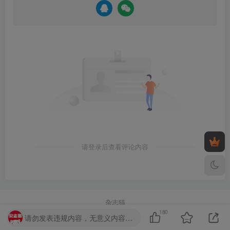
请登录后查看评论内容
杂志猫
180
请勿发表违规内容，无意义内容。~~o( =∩ω∩= )m
一个提供热门日本电子杂志下载的网站，分享高清PDF
格式的电子版资源，精选广泛受欢迎的多个领域中的顶