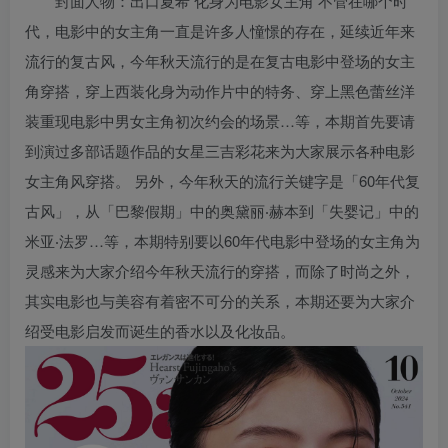
封面人物：出口夏希 化身为电影女主角 不管在哪个时
代，电影中的女主角一直是许多人憧憬的存在，延续近年来
流行的复古风，今年秋天流行的是在复古电影中登场的女主
角穿搭，穿上西装化身为动作片中的特务、穿上黑色蕾丝洋
装重现电影中男女主角初次约会的场景…等，本期首先要请
到演过多部话题作品的女星三吉彩花来为大家展示各种电影
女主角风穿搭。 另外，今年秋天的流行关键字是「60年代复
古风」，从「巴黎假期」中的奥黛丽‧赫本到「失婴记」中的
米亚‧法罗…等，本期特别要以60年代电影中登场的女主角为
灵感来为大家介绍今年秋天流行的穿搭，而除了时尚之外，
其实电影也与美容有着密不可分的关系，本期还要为大家介
绍受电影启发而诞生的香水以及化妆品。