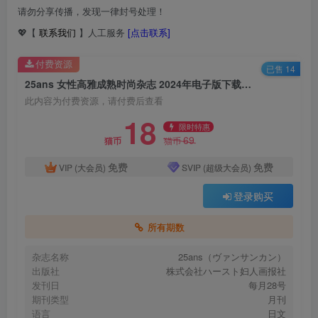
请勿分享传播，发现一律封号处理！
💖【
联系我们
】人工服务
[点击联系]
付费资源
已售 14
25ans 女性高雅成熟时尚杂志 2024年电子版下载（全12期）
此内容为付费资源，请付费后查看
18
限时特惠
69
猫币
猫币
免费
免费
VIP (大会员)
SVIP (超级大会员)
登录购买
所有期数
杂志名称
25ans（ヴァンサンカン）
出版社
株式会社ハースト妇人画报社
发刊日
每月28号
期刊类型
月刊
语言
日文