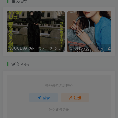
相关推荐
VOGUE JAPAN（ヴォーグ ジャパン）2026年9月号
STORY（ストーリ
评论
抢沙发
请登录后发表评论
登录
注册
社交账号登录