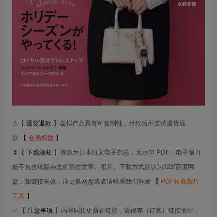
⚠️【
退货退款
】虚拟产品具有可复制性，付款后不支持退货退
款
【
会员权益
】
⏬【
下载须知
】资源为日本日文电子杂志，无水印 PDF，电子版可
能不包含纸版杂志的某些文章、图片。下载方式默认为123/百度网
盘，如链接失效，请更换网盘或者请联系我们补发
【
PDF转换图片
工具
】
✅ 【
注意事项
】内容同步更新在链接，请保存（订阅）链接地址，