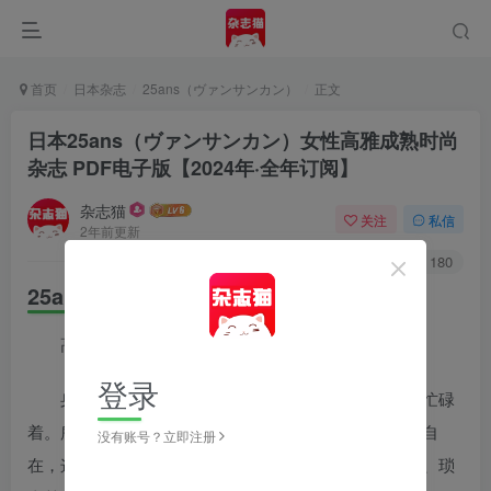
首页
日本杂志
25ans（ヴァンサンカン）
正文
日本25ans（ヴァンサンカン）女性高雅成熟时尚
杂志 PDF电子版【2024年·全年订阅】
杂志猫
关注
私信
2年前更新
0
498
180
25ans（ヴァンサンカン）内容简介
高雅成熟的都市新贵
登录
身为独立自主的现代新女性，经常为了自己的生活忙碌
着。所以如何让自己的生活品质更舒适、让自己活得更自
没有账号？立即注册
在，这些都是现代女性们所追求的。只是平日工作繁忙、琐