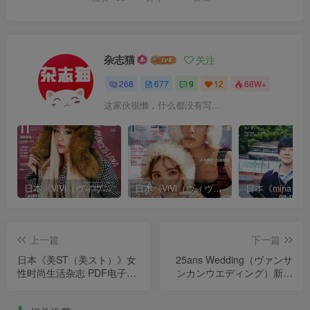
杂志猫
关注
268
677
9
12
68W+
这家伙很懒，什么都没有写...
日本《ViVi（ヴィヴィ）》女性流行时尚杂志 PDF电子版【2025年·全年订阅】
日本《ViVi（ヴィヴィ）》女性流行时尚杂志 PDF电子版【2024年·全年订阅】
上一篇
下一篇
日本《美ST（美スト）》女
25ans Wedding（ヴァンサ
性时尚生活杂志 PDF电子版
ンカンウエディング）新娘
【2025年·全年订阅】
婚纱杂志 PDF电子版 2024
～2025冬春号