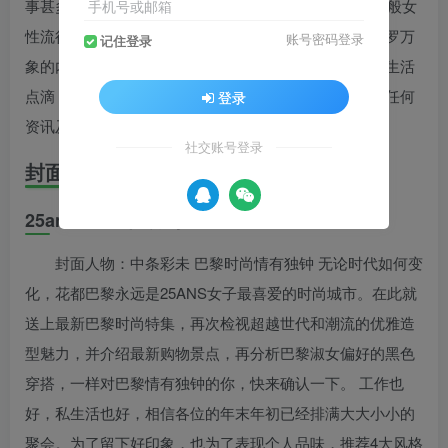
事甚多，常常难以好好打理自己。因此25ANS要打破一般女
手机号或邮箱
性流行杂志的基本路线，不再将重点只摆在服装上，包罗万
账号密码登录
记住登录
象的内容，皆针对现代女性的需求，从服饰美容、乃至生活
点滴，都是最贴心的安排，只要和你的生活息息相关的任何
登录
资讯及情报，都会在此出现。
社交账号登录
封面故事
25ans.2024年1月号
封面人物：中条彩未 巴黎时尚情有独钟 无论时代如何变
化，花都巴黎永远是25ANS女子最喜爱的时尚城市。在此就
送上最新巴黎时尚特集，再次检视超越世代和潮流的优雅造
型魅力，并介绍最新购物景点，再分析巴黎淑女偏好的黑色
穿搭，一样对巴黎情有独钟的你，快来确认一下。 工作也
好，私生活也好，相信各位的年末年初已经排满大大小小的
聚会。为了留下好印象，也为了表现个人品味，推荐4大风格