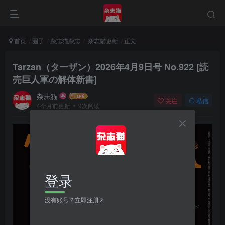
首页
圈子
杂志猫杂志
杂志猫更新
正文
Tarzan（ターザン）2026年4月9日号 No.922 [読
売巨人軍の解体新書]
杂志猫
关注
私信
4个月前更新
9次阅读
登录
没有账号？立即注册