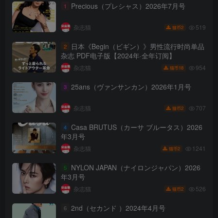
Precious（プレシャス）2026年7月号
1
519
杂志猫
2
猫币
日本《Begin（ビギン）》男性流行时尚单品
2
杂志 PDF电子版【2024年·全年订阅】
954
杂志猫
18
猫币
25ans（ヴァンサンカン）2026年1月号
3
707
杂志猫
2
猫币
Casa BRUTUS（カーサ ブルータス）2026
4
年3月号
1241
杂志猫
2
猫币
NYLON JAPAN（ナイロンジャパン）2026
5
年3月号
526
杂志猫
2
猫币
2nd（セカンド ）2024年4月号
6