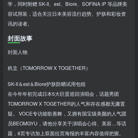
手机号或邮箱
学，同时附赠 SK-II、est、Biore、SOFINA iP 等品牌美
账号密码登录
记住登录
容试用装，适合关注日本美容流行趋势、护肤和彩妆资
讯的读者。
登录
封面故事
社交账号登录
封面人物
杋圭（TOMORROW X TOGETHER）
SK-II＆est＆Biore护肤防晒试用包组
在今年年初完成日本5大巨蛋巡回演唱会，话题男团
TOMORROW X TOGETHER的人气和存在感都无庸置
疑。 VOCE专访能歌善舞，又拥有国宝级美颜的人气团
员BEOMGYU，请他分享关于演唱会心得、美容…等话
题，8页专访加上双面拉页海报的丰富内容值得把握。