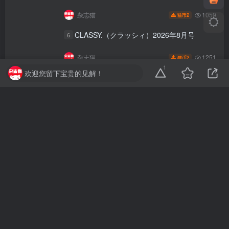
1059
杂志猫
2
猫币
CLASSY.（クラッシィ）2026年8月号
6
1251
杂志猫
2
猫币
1
欢迎您留下宝贵的见解！
加载更多
杂志猫
一个提供热门日本电子杂志下载的网站，分享高清PDF
格式的电子版资源，精选广泛受欢迎的多个领域中的顶
级杂志。
📢关于本站
💖联系我们
✅会员介绍
声明
：
本平台对收录、转载、分享的杂志及文章版权归刊社及原作者
所有，
免责声明