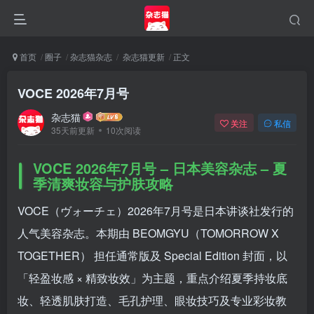
首页
圈子
杂志猫杂志
杂志猫更新
正文
VOCE 2026年7月号
杂志猫
关注
私信
35天前更新
10次阅读
VOCE 2026年7月号 – 日本美容杂志 – 夏
季清爽妆容与护肤攻略
VOCE（ヴォーチェ）2026年7月号是日本讲谈社发行的
人气美容杂志。本期由 BEOMGYU（TOMORROW X
登录
TOGETHER） 担任通常版及 Special Edition 封面，以
「轻盈妆感 × 精致妆效」为主题，重点介绍夏季持妆底
没有账号？立即注册
妆、轻透肌肤打造、毛孔护理、眼妆技巧及专业彩妆教