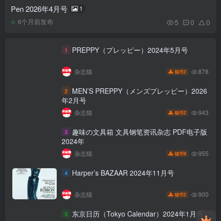
Pen 2026年4月号
1
5
0
0
6个月前发布
PREPPY（プレッピー）2024年5月号
1
878
杂志猫
2
猫币
MEN’S PREPPY（メンズプレッピー）2026
2
年2月号
943
杂志猫
2
猫币
趣味の文具箱 文具钢笔资讯杂志 PDF电子版
3
2024年
955
杂志猫
9
猫币
Harper’s BAZAAR 2024年11月号
4
900
杂志猫
2
猫币
东京日历（Tokyo Calendar）2024年1月号
5