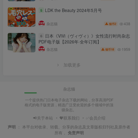
LDK the Beauty 2024年5月号
5
438
杂志猫
2
猫币
日本《ViVi（ヴィヴィ）》女性流行时尚杂志
6
PDF电子版【2026年·全年订阅】
1959
杂志猫
18
猫币
加载更多
杂志猫
一个提供热门日本电子杂志下载的网站，分享高清PDF
格式的电子版资源，精选广泛受欢迎的多个领域中的顶
级杂志。
📢关于本站
💖联系我们
✅会员介绍
声明
：
本平台对收录、转载、分享的杂志及文章版权归刊社及原作者
所有，
免责声明