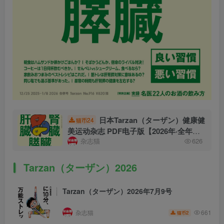
日本Tarzan（ターザン）健康健
24
猫币
美运动杂志 PDF电子版【2026年·全年订
杂志猫
626
阅】
Tarzan（ターザン）2026
Tarzan（ターザン）2026年7月9号
杂志猫
661
2
猫币