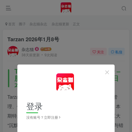
首页
圈子
杂志猫杂志
杂志猫更新
正文
Tarzan 2026年1月8号
杂志猫
关注
私信
38天前更新
9次阅读
Tarzan（ターザン）2026年1月8号 –
肝脏・肾脏・胰脏健康管理特辑 – 日
本健康健身运动杂志
Tarzan（ターザン）2026年1月8号是一本聚焦健康管
登录
理、健身训练与科学生活方式的日本运动健康杂志。本
期特别策划「肝脏・肾脏・胰脏」专题，围绕人体三大
没有账号？立即注册
“沉默器官”的健康管理展开，解析日常生活中的正确与错