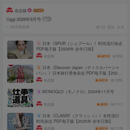
杂志猫
Oggi 2026年9月号
1
13
0
0
26天前发布
日本《SPUR（シュプール）》时尚流行杂志
1
PDF电子版【2026年·全年订阅】
950
杂志猫
18
猫币
日本《Discover Japan（ディスカバージャ
2
パン）》日本旅行美食杂志 PDF电子版【2025
年·全年订阅】
1295
杂志猫
18
猫币
MONOQLO（モノクロ）2024年11月号
3
1111
杂志猫
2
猫币
日本《CLASSY.（クラッシィ）》女性流行
4
时尚杂志 PDF电子版【2025年·全年订阅】
1178
杂志猫
18
猫币