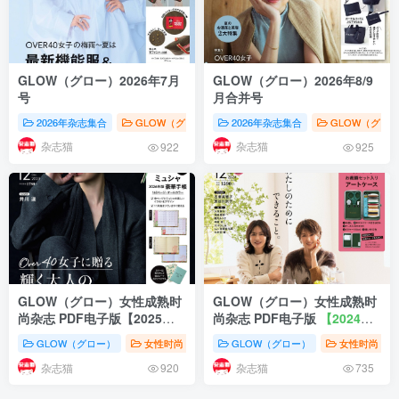
GLOW（グロー）2026年7月
GLOW（グロー）2026年8/9
号
月合并号
2026年杂志集合
GLOW（グロー）
2026年杂志集合
女性时尚
GLOW（グロー）20
GLOW（グロ
杂志猫
杂志猫
922
925
GLOW（グロー）女性成熟时
GLOW（グロー）女性成熟时
尚杂志 PDF电子版【2025年·
尚杂志 PDF电子版
【2024年·
全年订阅】
全年订阅】
GLOW（グロー）
女性时尚
株式会社宝岛社
GLOW（グロー）
日本《GLOW（グロ
女性时尚
杂志猫
杂志猫
920
735