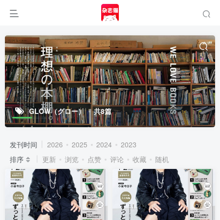
GLOW（グロー）
共8篇
发刊时间
2026
2025
2024
2023
排序
更新
浏览
点赞
评论
收藏
随机