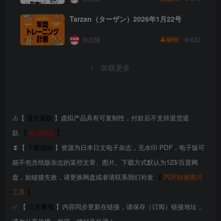
Tarzan（ターザン）2026年1月22号
杂志猫
622
2
猫币
加载更多
⚠️【
退货退款
】虚拟产品具有可复制性，付款后不支持退货退
款
【
会员权益
】
⏬【
下载须知
】资源为日本日文电子杂志，无水印 PDF，电子版可
能不包含纸版杂志的某些文章、图片。下载方式默认为123/百度网
盘，如链接失效，请更换网盘或者请联系我们补发
【
PDF转换图片
工具
】
✅ 【
注意事项
】内容同步更新在链接，请保存（订阅）链接地址，