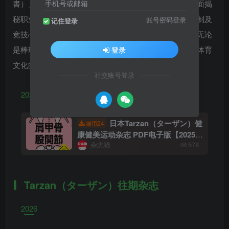
書）」。通过深入采访球员、教练团队及训练体系，全面揭
手机号或邮箱
秘职业球员的训练方法、体能管理、饮食营养、恢复机制及
账号密码登录
记住登录
竞技心理，同时分享顶级运动员保持最佳状态的秘诀。无论
是棒球爱好者、健身训练者，还是关注运动科学与职业体育
登录
文化的读者，本期都具有较高的阅读价值与收藏意义。
社交账号登录
2025年·全年订阅
2026年·全年订阅
日本Tarzan（ターザン）健
24
猫币
康健美运动杂志 PDF电子版【2025年
杂志猫
578
·全年订阅】
Tarzan（ターザン）往期杂志
2026