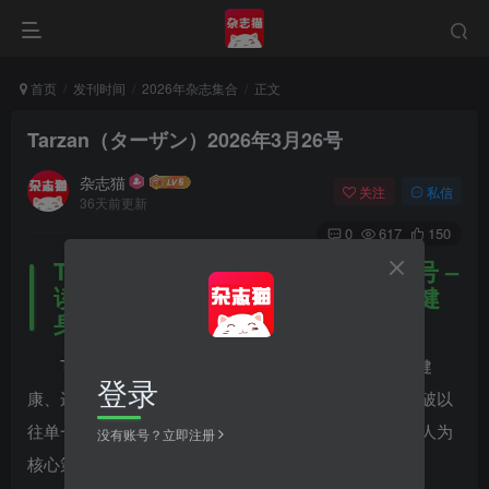
首页
发刊时间
2026年杂志集合
正文
Tarzan（ターザン）2026年3月26号
杂志猫
关注
私信
36天前更新
0
617
150
Tarzan（ターザン）2026年3月26号 –
读卖巨人队全解析特辑 – 日本健康健
身运动杂志
Tarzan（ターザン）2026年3月26号是一本专注于健
登录
康、运动与科学生活方式的日本健康运动杂志。本期突破以
往单一健身主题，首次以日本职业棒球球队——读卖巨人为
没有账号？立即注册
核心策划「读卖巨人队全解析（読売巨人軍の解体新