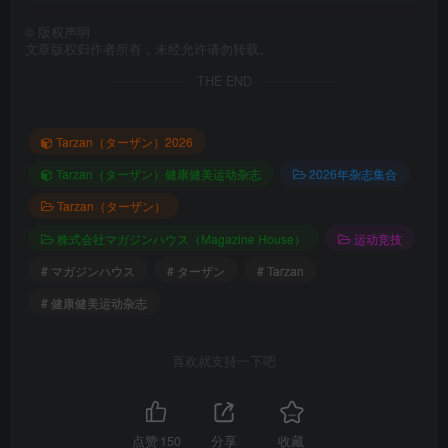
©
版权声明
文章版权归作者所有，未经允许请勿转载。
THE END
Tarzan（ターザン）2026
Tarzan（ターザン）健康健美运动杂志
2026年杂志集合
Tarzan（ターザン）
株式会社マガジンハウス（Magazine House）
运动竞技
# マガジンハウス
# ターザン
# Tarzan
# 健康健美运动杂志
喜欢就支持一下吧
点赞
150
分享
收藏