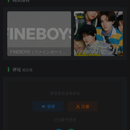
FINEBOYS（ファインボーイズ）2026年9月号
FINEB
评论
抢沙发
请登录后发表评论
登录
注册
社交账号登录