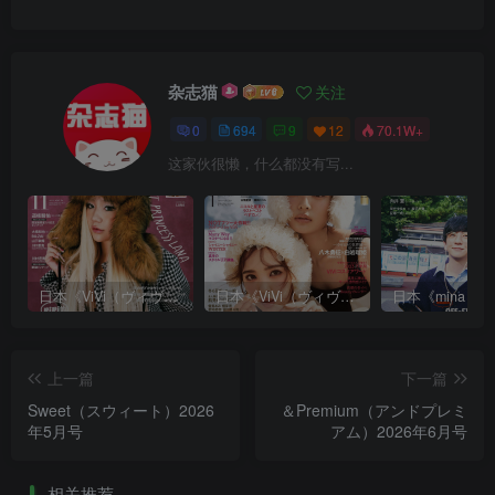
杂志猫
关注
0
694
9
12
70.1W+
这家伙很懒，什么都没有写...
日本《ViVi（ヴィヴィ）》女性流行时尚杂志 PDF电子版【2025年·全年订阅】
日本《ViVi（ヴィヴィ）》女性流行时尚杂志 PDF电子版【2024年·全年订阅】
上一篇
下一篇
Sweet（スウィート）2026
＆Premium（アンドプレミ
年5月号
アム）2026年6月号
相关推荐