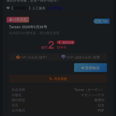
请勿分享传播，发现一律封号处理！
💖【
联系我们
】人工服务
[点击联系]
付费资源
已售 168
Tarzan 2026年3月26号
此内容为付费资源，请付费后查看
2
限时特惠
5
猫币
猫币
1
免费
VIP (大会员)
猫币
SVIP (超级大会员)
登录购买
所有期数
杂志名称
Tarzan（ターザン）
出版社
マガジンハウス
期刊类型
双周刊
语言
日文
文件格式
PDF