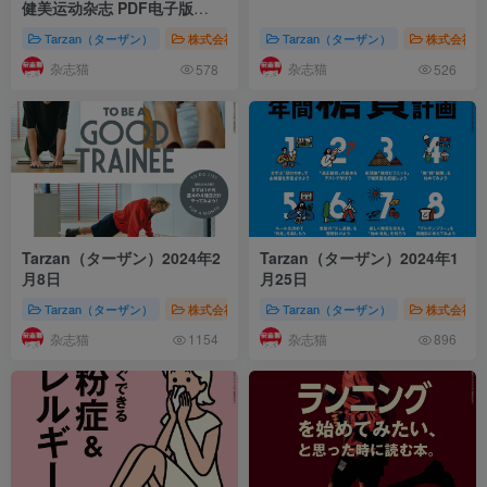
健美运动杂志 PDF电子版
【2025年·全年订阅】
Tarzan（ターザン）
株式会社マガジンハウス（Magazine House）
Tarzan（ターザン）
株式会社マガ
运
杂志猫
杂志猫
578
526
Tarzan（ターザン）2024年2
Tarzan（ターザン）2024年1
月8日
月25日
Tarzan（ターザン）
株式会社マガジンハウス（Magazine House）
Tarzan（ターザン）
株式会社マガ
男
杂志猫
杂志猫
1154
896