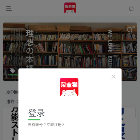
ターザン
共34篇
发刊时间
2026
2025
2024
2023
排序
更新
浏览
点赞
评论
收藏
随机
登录
没有账号？立即注册