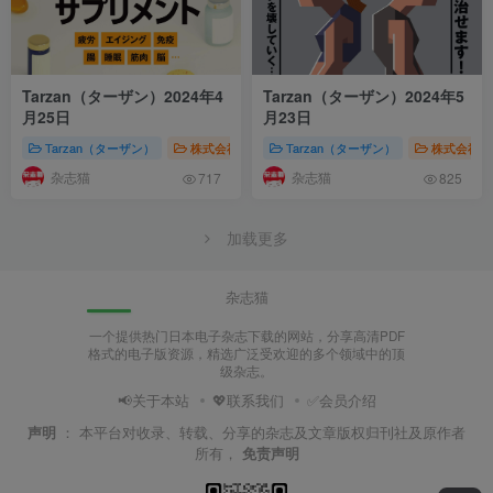
Tarzan（ターザン）2024年4
Tarzan（ターザン）2024年5
月25日
月23日
Tarzan（ターザン）
株式会社マガジンハウス（Magazine House）
Tarzan（ターザン）
株式会社マガ
运
杂志猫
杂志猫
717
825
加载更多
杂志猫
一个提供热门日本电子杂志下载的网站，分享高清PDF
格式的电子版资源，精选广泛受欢迎的多个领域中的顶
级杂志。
📢关于本站
💖联系我们
✅会员介绍
声明
：
本平台对收录、转载、分享的杂志及文章版权归刊社及原作者
所有，
免责声明